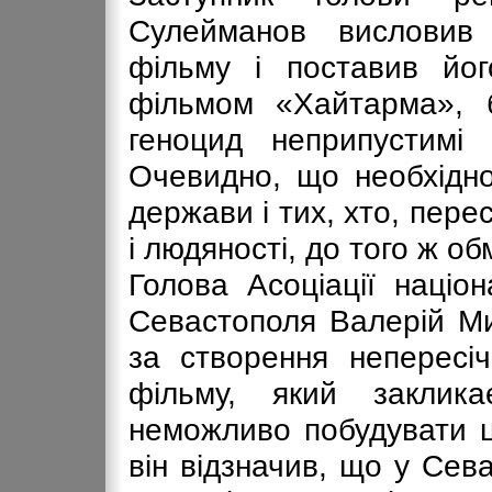
Сулейманов висловив 
фільму і поставив йо
фільмом «Хайтарма», б
геноцид неприпустимі в
Очевидно, що необхідно 
держави і тих, хто, пер
і людяності, до того ж об
Голова Асоціації націо
Севастополя Валерій Ми
за створення непересіч
фільму, який заклик
неможливо побудувати ц
він відзначив, що у Сев