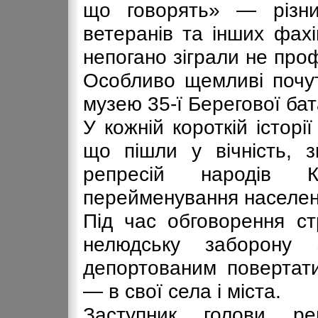
що говорять» — різних 
ветеранів та інших фахів
непогано зіграли не проф
Особливо щемливі почут
музею 35-ї Берегової ба
У кожній короткій історії
що пішли у вічність, з
репресій народів 
перейменування населени
Під час обговорення ст
нелюдську заборону 
депортованим повертат
— в свої села і міста.
Заступник голови ре