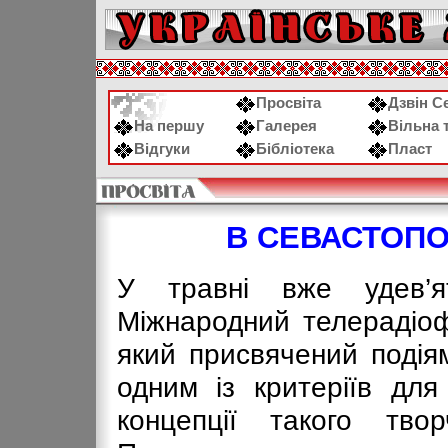
Просвіта
Дзвін С
На першу
Галерея
Вільна 
Відгуки
Бібліотека
Пласт
В СЕВАСТОПОЛ
У травні вже удев’я
Міжнародний телерадіо
який присвячений подія
одним із критеріїв для
концепції такого тво