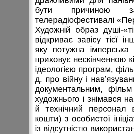
дражливими для панівно
бути причиною з
телерадіофестивалі «Пе
Художній образ душі-«ті
відкриває завісу тієї і
яку потужна імперська 
приховує нескінченною к
ідеологією програм, фільм
д. про війну і нав’язува
документальним, філь
художнього і знімався на
й технічний персонал 
кошти) з особистої ініц
із відсутністю використан