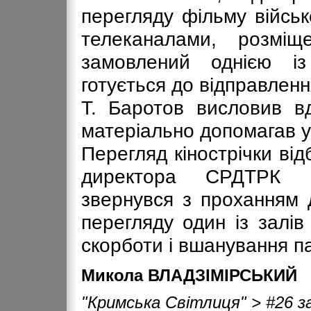
перегляду фільму військ
телеканалами, розмі
замовлений однією із
готується до відправленн
Т. Баротов висловив вд
матеріально допомагав у
Перегляд кінострічки ві
директора СРДТРК С
звернувся з проханням 
перегляду один із залі
скорботи і вшанування пам
Микола ВЛАДЗІМІРСЬКИЙ
"Кримська Свiтлиця" > #26 за