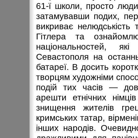
61-ї школи, просто люд
затамувавши подих, пер
викриває нелюдськість 
Гітлера та ознайомл
національностей, як
Севастополя на останн
батареї. В досить корот
творцям художніми спос
подій тих часів — дово
арешти етнічних німців
знищення жителів грец
кримських татар, вірменів
інших народів. Очевидн