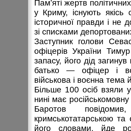
Пам’яті жертв політичних
у Криму, існують якісь
історичної правди і не 
зі списками депортованих
Заступник голови Севас
офіцерів України Тимур
запасу, його дід загинув 
батько — офіцер і во
військова і воєнна тема 
Більше 100 осіб взяли у
нині має російськомовну 
Баротов повідоми
кримськотатарською та 
його словами, йде р