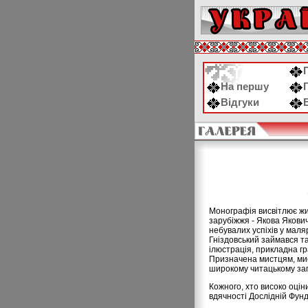
На першу
Відгуки
Монографія висвітлює жи
зарубіжжя - Якова Якович
небувалих успіхів у маля
Гніздовський займався та
ілюстрація, прикладна гр
Призначена мистцям, мис
широкому читацькому заг
Кожного, хто високо оціни
вдячності Дослідній Фунда