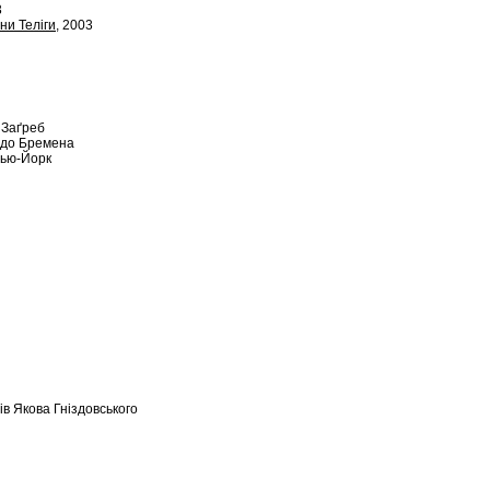
3
ни Теліги
, 2003
 Заґреб
 до Бремена
Нью-Йорк
в Якова Гніздовського