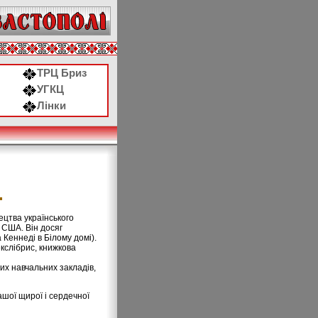
ТРЦ Бриз
УГКЦ
Лінки
.
ецтва українського
 США. Він досяг
Кеннеді в Білому домі).
кслібрис, книжкова
их навчальних закладів,
ашої щирої і сердечної