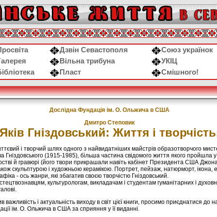
Просвіта
Дзвін Севастополя
Союз українок
Галерея
Вільна трибуна
УКІЦ
Бібліотека
Пласт
Смішного!
Дослідна Фундація ім. О. Ольжича в США
Дмитро Степовик
Яків Гніздовський: Життя і творчість
ттєвий і творчий шлях одного з найвидатніших майстрів образотворчого мист
а Гніздовського (1915-1985), більша частина свідомого життя якого пройшла у
рстві й гравюрі (його твори прикрашали навіть кабінет Президента США Джона 
кож скульптурою і художньою керамікою. Портрет, пейзаж, натюрморт, ікона, е
афіка - ось жанри, які збагатив своєю творчістю Гніздовський.
тецтвознавцям, культурологам, викладачам і студентам гуманітарних і духовн
алові.
в важливість і актуальність виходу в світ цієї книги, просимо приєднатися до н
ції ім. О. Ольжича в США за сприяння у її виданні.