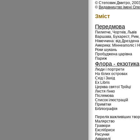
© Степовик Дмитро, 200
©
Видавництво імені Оле
Змiст
Передмова
Пилипче, Чортків, Львів
Варшава, Бухарест, Рим,
Німеччина: від Дрездена
Америка: Міннеаполіс і 
Роки шукань
Пробуджена царівна
Париж
Флора - екзотика
Люди і портрети
На білих островах
Схід і Захід
Ex Libris
Церква святої Трійці
Листя ґінко
Післямова
Список ілюстрацій
Примітки
Бібліографія
Перелік важливіших творі
Малярство
Гравюри
Екслібриси
Рисунки
Акварелі