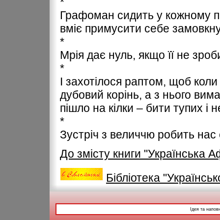
*
Графоман сидить у кожному пи
вміє примусити себе замовкну
*
Мрія дає нуль, якщо її не зро
*
І захотілося раптом, щоб коли
дубовий корінь, а з нього вима
пішло на кілки – бити тупих і
*
Зустріч з величчю робить нас
До змісту книги "Українська 
Бібліотека "Українськ
Ідея та напов