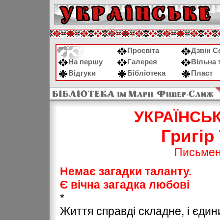
Просвіта
Дзвін С
На першу
Галерея
Вільна 
Відгуки
Бібліотека
Пласт
УКРАЇНСЬ
Григі
Письмен
Немає загадки таланту.
Є вічна загадка любові
*
Життя справді складне, і єдини