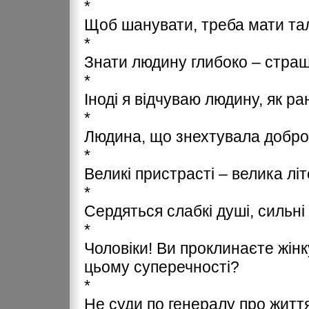
*
Щоб шанувати, треба мати тал
*
Знати людину глибоко – стра
*
Іноді я відчуваю людину, як ран
*
Людина, що знехтувала добром
*
Великі пристрасті – велика лі
*
Сердяться слабкі душі, сильн
*
Чоловіки! Ви проклинаєте жінк
цьому суперечності?
*
Не суди по генералу про життя