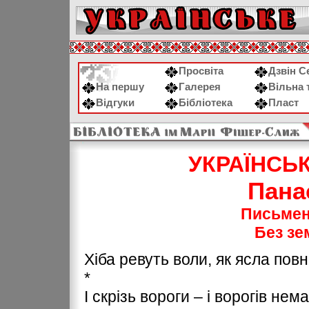
Просвіта
Дзвін С
На першу
Галерея
Вільна 
Відгуки
Бібліотека
Пласт
УКРАЇНСЬ
Пана
Письмен
Без зе
Хіба ревуть воли, як ясла повн
*
І скрізь вороги – і ворогів нем