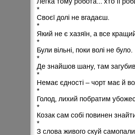
Легка тому робота... хто її роб
*
Своєї долі не вгадаєш.
*
Який не є хазяїн, а все кращи
*
Були вільні, поки волі не було.
*
Де знайшов шану, там загубив
*
Немає єдності – чорт має й во
*
Голод, лихий побратим убожес
*
Козак сам собі повинен знайт
*
З слова живого скуй самопали