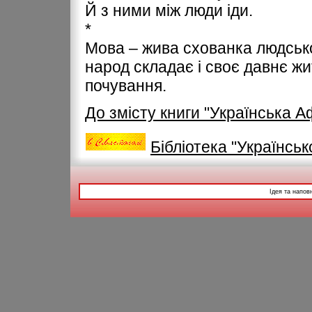
Й з ними між люди іди.
*
Мова – жива схованка людськог
народ складає і своє давнє жит
почування.
До змісту книги "Українська 
Бібліотека "Українськ
Ідея та напов