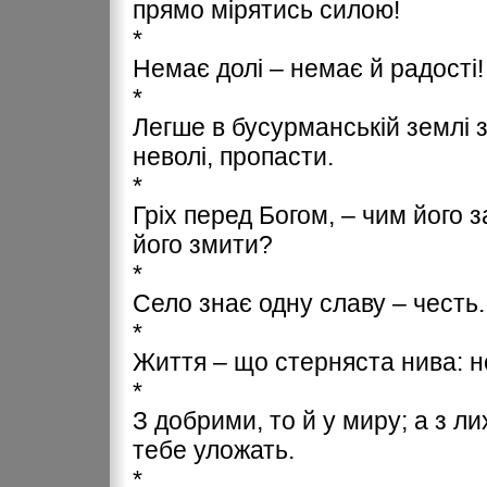
прямо мірятись силою!
*
Немає долі – немає й радості!
*
Легше в бусурманській землі з
неволі, пропасти.
*
Гріх перед Богом, – чим його
його змити?
*
Село знає одну славу – честь.
*
Життя – що стерняста нива: н
*
З добрими, то й у миру; а з ли
тебе уложать.
*