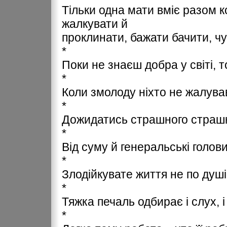
Тільки одна мати вміє разом к
жалкувати й
проклинати, бажати бачити, чу
*
Поки не знаєш добра у світі, 
*
Коли змолоду ніхто не жалував,
*
Дожидатись страшного страшн
*
Від суму й генеральські голов
*
Злодійкувате життя не по душі
*
Тяжка печаль одбирає і слух, і
*