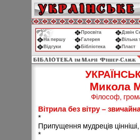
Просвіта
Дзвін С
На першу
Галерея
Вільна 
Відгуки
Бібліотека
Пласт
УКРАЇНСЬ
Микола 
Філософ, грома
Вітрила без вітру – звичайн
*
Припущення мудреців цінніші, 
*