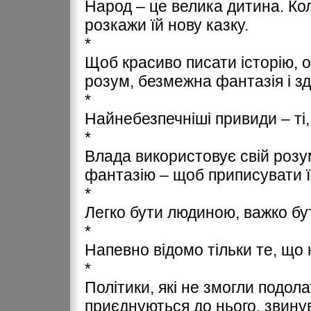
Народ – це велика дитина. Кол
розкажи їй нову казку.
*
Щоб красиво писати історію, о
розум, безмежна фантазія і з
*
Найнебезпечніші привиди – ті,
*
Влада використовує свій розу
фантазію – щоб приписувати їх
*
Легко бути людиною, важко бу
*
Напевно відомо тільки те, що 
*
Політики, які не змогли подол
приєднуються до нього, звину