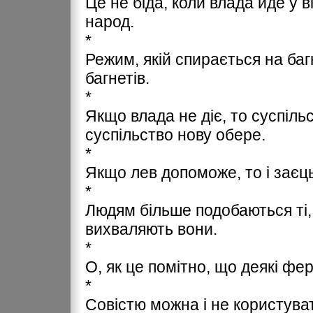
Це не біда, коли влада йде у в
народ.
*
Режим, якій спирається на ба
багнетів.
*
Якщо влада не діє, то суспільс
суспільство нову обере.
*
Якщо лев допоможе, то і заєц
*
Людям більше подобаються ті, х
вихваляють вони.
*
О, як це помітно, що деякі фе
*
Совістю можна і не користувати