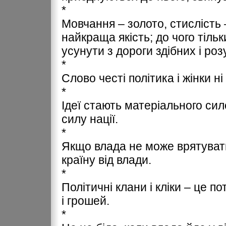
*
Мовчання – золото, стислість 
найкраща якість; до чого тіль
усунути з дороги здібних і ро
*
Слово честі політика і жінки ні
*
Ідеї стають матеріального си
силу нації.
*
Якщо влада не може врятувати
країну від влади.
*
Політичні клани і кліки – це 
і грошей.
*