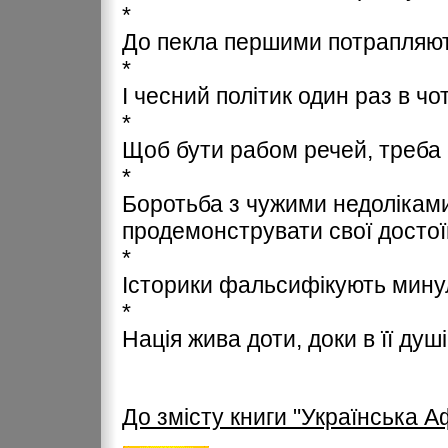
*
До пекла першими потрапляють
*
І чесний політик один раз в ч
*
Щоб бути рабом речей, треба 
*
Боротьба з чужими недолікам
продемонструвати свої достої
*
Історики фальсифікують минул
*
Нація жива доти, доки в її душ
До змісту книги "Українська 