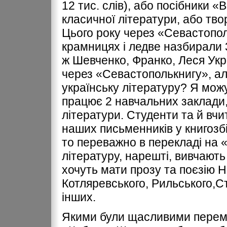
12 тис. слiв), або посiбники 
класичної лiтератури, або тво
Цього року через «Севастопол
крамницях i ледве назбирали 3
ж Шевченко, Франко, Леся Ук
через «Севастополькнигу», ал
українську лiтературу? Я можу
працює 2 навчальних заклади, 
лiтератури. Студенти та й вч
наших письменникiв у книгозбiр
то переважно в перекладi на «
лiтературу, нарештi, вивчають 
хочуть мати прозу та поєзiю 
Котляревського, Рильського,Ст
iнших.
Якими були щасливими перемо