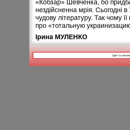
«Кобзар» Шевченка, бо придба
нездiйсненна мрiя. Сьогоднi в
чудову лiтературу. Так чому її
про «тотальную украинизацию» 
Iрина МУЛЕНКО
Ідея та напов