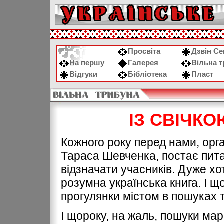
Просвіта
Дзвін С
На першу
Галерея
Вільна 
Відгуки
Бібліотека
Пласт
ІЗ СВІЧКО
Кожного року перед нами, орга
Тараса Шевченка, постає пита
вiдзначати учасникiв. Дуже х
розумна українська книга. I щ
прогулянки мiстом в пошуках т
I щороку, на жаль, пошуки мар