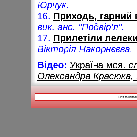
Юрчук
.
16.
Приходь, гарний 
вик. анс. "Подвір’я".
17.
Прилетіли лелеки
Вікторія Накорнєєва.
Відео:
Україна моя.
с
Олександра Красюка,
Ідея та напов