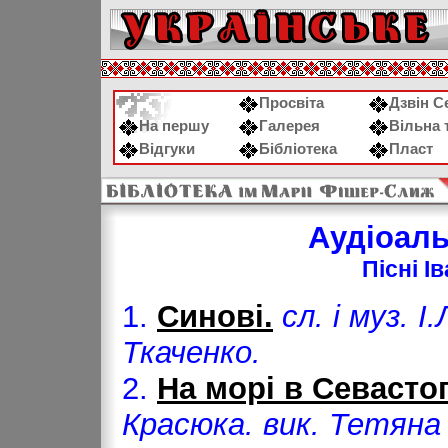
Просвіта
Дзвін С
На першу
Галерея
Вільна 
Відгуки
Бібліотека
Пласт
Аудіоал
Пісні 
1.
Синові.
сл. і муз. 
Ткаченко.
2.
На морі в Севасто
Красюка. вик. Тетяна