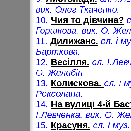
вик. Олег Ткаченко.
10.
Чия то дівчина?
с
Горшкова. вик. О. Жел
11.
Дилижанс.
сл. і м
Барткова.
12.
Весілля.
сл. І.Лев
О. Желибін
13.
Колискова.
сл. і 
Роксолана.
14.
На вулиці 4-й Бас
І.Левченка. вик. О. Же
15.
Красуня.
сл. і муз