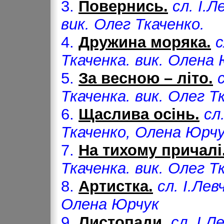
3.
Повернись.
сл. І.Л
вик. Олег Ткаченко.
4.
Дружина моряка.
с
Ткаченка. вик. Олена
5.
За весною – літо.
Ткаченка. вик. Олег Т
6.
Щаслива осінь.
сл
Ткаченко, Олена Юрчу
7.
На тихому причалі
Ткаченка. вик. Олег Т
8.
Артистка.
сл. І.Лев
Олена Юрчук
9.
Листопади.
сл. І.Л