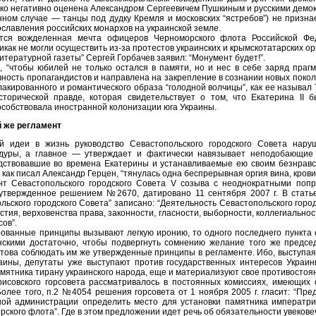
зко негативно оценена Александром Сергеевичем Пушкиным и русскими демо
нном случае — танцы под дудку Кремля и московских “ястребов”) не призн
славления российских монархов на украинской земле.
ется вожделенная мечта офицеров Черноморского флота Российской Фе
никак не могли осуществить из-за протестов украинских и крымскотатарских о
итературной газеты” Сергей Горбачев заявил: “Монумент будет!”.
, “чтобы юбилей не только остался в памяти, но и нес в себе заряд праг
ичность пропагандистов и направлена на закрепление в сознании новых поко
акированного и романтического образа “голодной волчицы”, как ее называл 
сторической правде, которая свидетельствует о том, что Екатерина II
пособствовала иностранной колонизации юга Украины.
й же регламент
 идеи в жизнь руководство Севастопольского городского Совета нару
дуры, а главное — утверждает и фактически навязывает неподобающие 
одствовавшие во времена Екатерины и устанавливаемые ею своим безнрав
и, как писал Александр Герцен, “тянулась одна беспрерывная оргия вина, крови
нт Севастопольского городского Совета V созыва с неоднократными поп
 утвержденное решением №2670, датировано 11 сентября 2007 г. В стат
льского городского Совета” записано: “Деятельность Севастопольского горо
тия, верховенства права, законности, гласности, выборности, коллегиальнос
ов”.
ованные принципы вызывают легкую иронию, то одного последнего пункта о
нскими достаточно, чтобы подвергнуть сомнению желание того же предсе
това соблюдать им же утвержденные принципы в регламенте. Ибо, выступа
аины, депутаты уже выступают против государственных интересов Украи
мятника тирану украинского народа, еще и материализуют свое противостоя
исовского горсовета рассматривалось в постоянных комиссиях, имеющих
Более того, п.2 №4054 решения горсовета от 1 ноября 2005 г. гласит: “Пр
ной администрации определить место для установки памятника императриц
рского флота”. Где в этом предложении идет речь об обязательности увеков