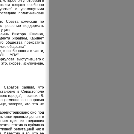
 которое он употребил в
ителям вещают особенно
усские” с упомянутыми
оследние политиканские
ого Совета комиссии по
нял решение поддержать
туцию.
краины Виктора Ющенко,
дента Украины, Кабинет
ого общества прекратить
кого общества”.
 в особенности в части,
УН — УПА”.
ркулова, выступившего с
это, скорее, исключение,
й Саратов заявил, что
становке в Севастополе
его города”, — заявил В.
дновременно он попросил
це, заверив, что это не
зарегистрировано оно под
ь свои кровные деньги в
лняет один из тогдашних
резко негативно публично
ативной репутацией как в
. Известно и то, что ее