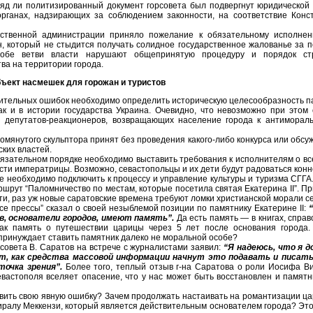
ряд ли политизированный документ горсовета был подвергнут юридической 
органах, надзирающих за соблюдением законности, на соответствие Кон
рственной администрации приняло пожелание к обязательному исполнен
н, который не стыдится получать солидное государственное жалованье за 
обе ветви власти нарушают общепринятую процедуру и порядок стр
ва на территории города.
бъект насмешек для горожан и туристов
ительных ошибок необходимо определить историческую целесообразность па
так и в истории государства Украина. Очевидно, что невозможно при этом
 депутатов-реакционеров, возвращающих население города к антиморал
мянутого скульптора принят без проведения какого-либо конкурса или обсуж
ских властей.
обязательном порядке необходимо выставить требования к исполнителям о 
сти императрицы. Возможно, севастопольцы и их дети будут радоваться кон
е необходимо подключить к процессу и управление культуры и туризма СГГА
ршрут “Паломничество по местам, которые посетила святая Екатерина II”. П
и, раз уж новые саратовские времена требуют ломки христианской морали с
се прессы” сказал о своей незыблемой позиции по памятнику Екатерине II:
“
в, основатели городов, имеют память”.
Да есть память — в книгах, справ
ак память о путешествии царицы через 5 лет после основания города.
 принуждает ставить памятник далеко не моральной особе?
совета В. Саратов на встрече с журналистами заявил:
“Я надеюсь, что я 
т, как средства массовой информации начнут это подавать и писать
точка зрения”.
Более того, теплый отзыв г-на Саратова о роли Иосифа В
вастополя вселяет опасение, что у нас может быть восстановлен и памятн
вить свою явную ошибку? Зачем продолжать настаивать на романтизации ца
иралу Меккензи, который является действительным основателем города? Эт