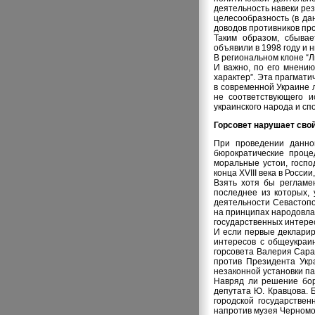
деятельность навеки ре
целесообразность (в да
доводов противников про
Таким образом, сбыва
объявили в 1998 году и 
В региональном клоне “Л
И важно, по его мнению
характер”. Эта прагмат
в современной Украине л
не соответствующего и
украинского народа и с
Горсовет нарушает сво
При проведении данной
бюрократические проце
моральные устои, госп
конца XVIII века в Росси
Взять хотя бы регламе
последнее из которых,
деятельности Севастопо
на принципах народовлас
государственных интерес
И если первые декларир
интересов с общеукраи
горсовета Валерия Сара
против Президента Укр
незаконной установки па
Навряд ли решение бор
депутата Ю. Кравцова. 
городской государствен
напротив музея Черномо