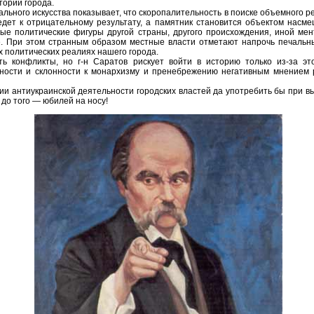
тории города.
льного искусства показывает, что скоропалительность в поиске объемного р
дет к отрицательному результату, а памятник становится объектом насмеш
ые политические фигуры другой страны, другого происхождения, иной мен
. При этом странным образом местные власти отметают напрочь печальн
х политических реалиях нашего города.
ть конфликты, но г-н Саратов рискует войти в историю только из-за э
ности и склонности к монархизму и пренебрежению негативным мнением 
нии антиукраинской деятельности городских властей да употребить бы при 
 до того — юбилей на носу!