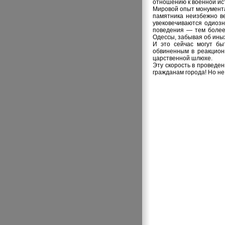
отношению к военной ис
Мировой опыт монумента
памятника неизбежно ве
увековечиваются одиозн
поведения — тем более
Одессы, забывая об ины
И это сейчас могут бы
обвиненным в реакцион
царственной шлюхе.
Эту скорость в проведе
гражданам города! Но не