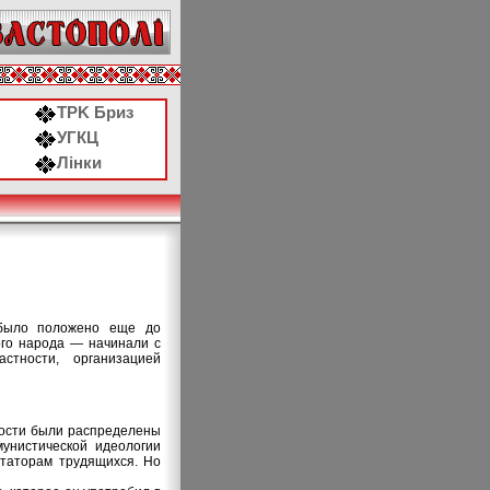
ТРK Бриз
УГКЦ
Лінки
 было положено еще до
ого народа — начинали с
тности, организацией
ности были распределены
унистической идеологии
ататорам трудящихся. Но