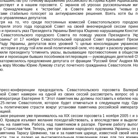
ольшинство (по точному выражению российского историка Юрия Афанасьева,
ществует и в нашем горсовете. С экранов об угрозах русскоязычным ж
ы, принадлежащие к “ястребам”, в Cовете же послушные “новые р
гами стабильно голосуют за антиукраинские решения. Взять хотя бы п
ко управляемых депутатов.
тря на то, что среди постоянных комиссий Севастопольского городск
апреля этого года городской Совет на своей внеочередной сессии при
 и признать указ Президента Украины Виктора Ющенко нарушающим Консти
Севастопольского городского Совета по поводу указов Президента У
раины” от 17 ноября Севастопольский городской Совет призывает Прези
Раду Украины, депутатов всех уровней “с целью консолидации украинск
истории в угоду той или иной политической силе, что ведет к расколу украинс
или президенту “отменить указы, вызывающие противостояние в обществе,
и и героизации бывших пособников гитлеровцев — руководящих деятелей О
атормозилось предложение депутата от фракции “Русский блок” Андрея Ме
 мэру Москвы Юрию Лужкову статус почетного гражданина Севастополя. Но 
о.
ресс-конференции председатель Севастопольского горсовета Валери
ской Совет намерен на одной из своих сессий рассмотреть вопрос об у
мператрице Екатерине II. “Этот памятник мы должны поставить к юбилею наш
225-летие Севастополя, которое будет отмечаться в следующем году. О
ь политические страсти вокруг установки памятника российской императри
кцией.
акое решение уже принималось на ХІХ сессии горсовета 1 ноября 2005 г. и 
Ю. Кравцов изъявил желание походатайствовать, а впоследствии и выделит
ень на памятник. Работа над памятником в разгаре. Причем работу выпо
р Станислав Чиж. Теперь, уже при звании народного художника Украины, он 
амятника Тарасу Шевченко, так и за памятник царице, известной своей нег
ости, так и далеко не высокоморальным поведением даже для тех времен