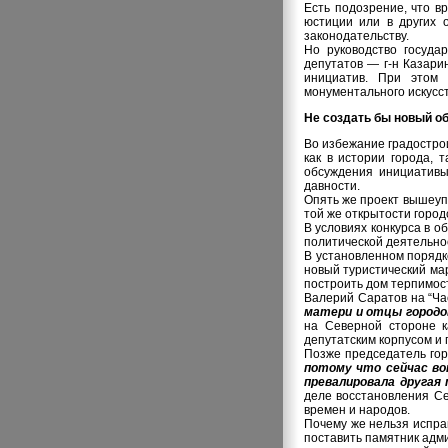
Есть подозрение, что в
юстиции или в других 
законодательству.
Но руководство госуда
депутатов — г-н Казари
инициатив. При этом 
монументального искусст
Не создать бы новый о
Во избежание градостро
как в истории города, 
обсуждения инициативы
давности.
Опять же проект вышеупо
той же открытости город
В условиях конкурса в 
политической деятельно
В установленном порядк
новый туристический ма
построить дом терпимост
Валерий Саратов на “Ча
матери и отцы городо
на Северной стороне к
депутатским корпусом и
Позже председатель гор
потому что сейчас во
превалировала другая 
деле восстановления Се
времен и народов.
Почему же нельзя испра
поставить памятник адм