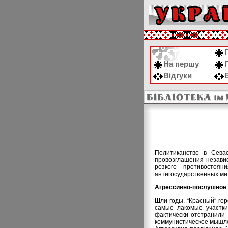
На першу
Відгуки
Политиканство в Сева
провозглашения независ
резкого противостоя
антигосударственных мит
Агрессивно-послушное 
Шли годы. “Красный” го
самые лакомые участки
фактически отстранили 
коммунистическое мышле