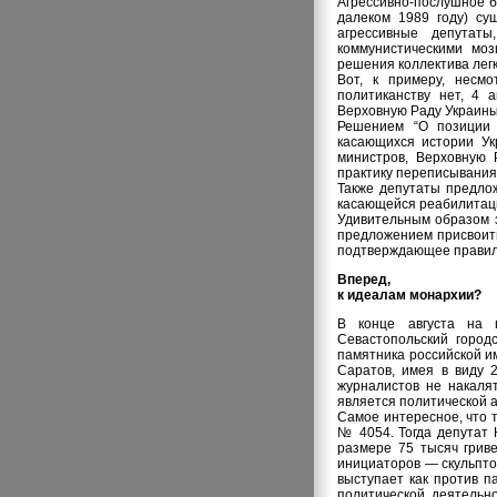
Агрессивно-послушное б
далеком 1989 году) су
агрессивные депутат
коммунистическими моз
решения коллектива лег
Вот, к примеру, несмо
политиканству нет, 4 
Верховную Раду Украины
Решением “О позиции 
касающихся истории Ук
министров, Верховную 
практику переписывания 
Также депутаты предлож
касающейся реабилитаци
Удивительным образом з
предложением присвоить
подтверждающее правил
Вперед,
к идеалам монархии?
В конце августа на п
Севастопольский город
памятника российской и
Саратов, имея в виду 
журналистов не накалят
является политической а
Самое интересное, что т
№ 4054. Тогда депутат 
размере 75 тысяч грив
инициаторов — скульпто
выступает как против п
политической деятельн