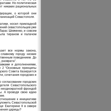
кратами. Но политическая
ает никаких рациональных
дерации, о которой они
рганизаций Севастополя.
матики, носил прикладной
лений севастопольцев уже
Тарас Шевченко, и совсем
 была тираном и палачом
шает все нормы закона,
славному городу низкие
ственным поведением. До
, разврата”.
равками и дополнениями,
ье 2 “Основные принципы
дского Совета базируется
ти, сочетания городских и
 согласовании городских
дателя Севастопольского
я неоднократной фрондой
ны. А проводя свою идею
ние.
 отношение к инициативе
едложить Севастопольской
е Екатерине II в сквере
ечения царицы?