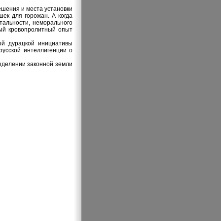
ешения и места установки
ек для горожан. А когда
тальности, неморального
ый кровопролитный опыт
той дурацкой инициативы
русской интеллигенции о
выделении законной земли