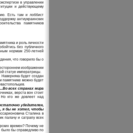
экспертизе в управлении
ституции и действующему
ию. Есть там и лоббист
поддержку антиукраинских
оительства памятников
мятника и роль личности
 обойтись без публичного
ьным нормам 250-летней
дения, что говорило бы о
всестороннем изображении
ной статуе императрицы.
. Наверняка будет создан
ри памятнике можно будет
евастопольцев.
...Во всех странах мира
очниках, верста вон стоит
 Но кто же довлеет над
достаточно убедителен,
, я бы не хотел, чтобы
иссарионовича Сталина в
ик палачу и сатрапу всех
рских времен? Почему не
о было бы справедливо по