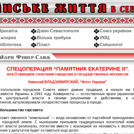
Просвіта
Дзвін Севастополя
Союз українок
Галерея
Вільна трибуна
УКІЦ
Бібліотека
Пласт
Смішного!
СПЕЦОПЕРАЦИЯ “ПАМЯТНИК ЕКАТЕРИНЕ II”
,
или О принципе сочетания городских и государственных интересов
Николай ВЛАДЗИМИРСКИЙ, “Флот України”
стопольском городском Совете имеет давние традиции, и начало им
имости Украины в 1991 году. Коммунисты — естественные враги украинск
ния центральной власти и своими решениями и действиями, в час
ингов, катализировали сепаратистские процессы в городе.
большинство горсовета
рсовет сменился “земельным” — когда независимо от партийной принадлеж
 городской земли. С нынешним призывом традиционных носителей комм
от власти регионалы, поглотив вместе с коалицией их ненависть к эксплу
ние у депутатов будет оставаться еще долго.