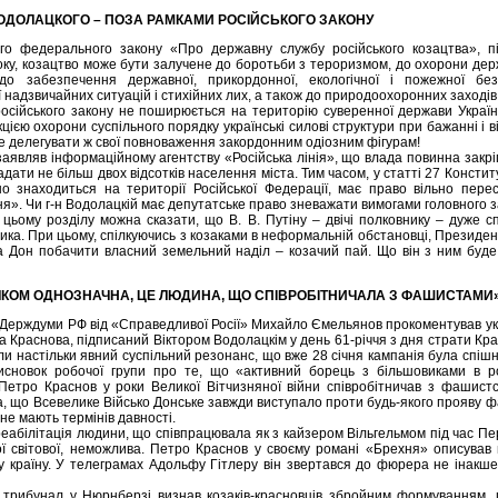
ВОДОЛАЦКОГО – ПОЗА РАМКАМИ РОСІЙСЬКОГО ЗАКОНУ
ого федерального закону «Про державну службу російського козацтва», 
оку, козацтво може бути залучене до боротьби з тероризмом, до охорони дер
 до забезпечення державної, прикордонної, екологічної і пожежної бе
ї надзвичайних ситуацій і стихійних лих, а також до природоохоронних заходів
російського закону не поширюється на територію суверенної держави Україн
кцією охорони суспільного порядку українські силові структури при бажанні і 
е делегувати ж свої повноваження закордонним одіозним фігурам!
заявляв інформаційному агентству «Російська лінія», що влада повинна закр
дати не більш двох відсотків населення міста. Тим часом, у статті 27 Констит
о знаходиться на території Російської Федерації, має право вільно пере
я». Чи г-н Водолацкій має депутатське право зневажати вимогами головного з
 цьому розділу можна сказати, що В. В. Путіну – двічі полковнику – дуже 
ика. При цьому, спілкуючись з козаками в неформальній обстановці, Президен
на Дон побачити власний земельний наділ – козачий пай. Що він з ним буд
ІЛКОМ ОДНОЗНАЧНА, ЦЕ ЛЮДИНА, ЩО СПІВРОБІТНИЧАЛА З ФАШИСТАМИ
 Держдуми РФ від «Справедливої Росії» Михайло Ємельянов прокоментував ук
ра Краснова, підписаний Віктором Водолацкім у день 61-річчя з дня страти Кра
али настільки явний суспільний резонанс, що вже 28 січня кампанія була спіш
исновок робочої групи про те, що «активний борець з більшовиками в ро
 Петро Краснов у роки Великої Вітчизняної війни співробітничав з фашис
а, що Всевелике Військо Донське завжди виступало проти будь-якого прояву 
не мають термінів давності.
еабілітація людини, що співпрацювала як з кайзером Вільгельмом під час Першо
ї світової, неможлива. Петро Краснов у своєму романі «Брехня» описував г
у країну. У телеграмах Адольфу Гітлеру він звертався до фюрера не інакш
 трибунал у Нюрнберзі визнав козаків-красновців збройним формуванням, 