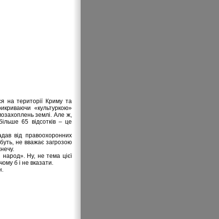
ся на території Криму та
рикриваючи «культуркою»
мозахоплень землі. Але ж,
більше 65 відсотків – це
адав від правоохоронних
абуть, не вважає загрозою
нечу.
 народ». Ну, не тема цієї
чому б і не вказати.
н.