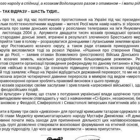
ого народу в спідниці, а козакам Водолацкого разом з отаманом – і мати рідн
 TАК ВІДРАЗУ – ШАСТЬ ТУДИ!..
ь про те, що під час політичного протистояння на Україні під час президен
льки політтехнологічними кадрами – жителі Росії мали намір навіть зі зброєю
писала про заяви донських козаків у розісланих телеграмах на ім’я Янукови
0 листопада 2004 р. Аргументи двадцяти тисяч козаків громадської організ
стародавні донські землі, втрачені в результаті злочинного Брестського м
 прийти таке в голову – розрахуватися донецькими і луганськими землями краї
круг Ростовського козачого округу, а також ради отаманів прикордонних
округів висловилися тоді за розкол України. «Рішення про створення Півд
м до Росії, – заявив отаман Всевеликого (реєстрового) Війська Донського
ня козачих земель, насильно роздроблених більшовицьким режимом». Ре
«готові сприяти організації проведення референдуму по даному питанню» в Укра
сив «військо в поході». Це означало підвищену готовність козачих підрозд
ій тоді заявляв: «Якщо на Україні відбудеться державний переворот, то ми не
козача агресія чотирирічної давнини переросла в мімікрію під видом «мирот
правоохоронні органи зроблять правовий висновок з цього приводу.
 козаків зараховує своїми заслугами і зрив планів «агресивної військової і, зд
с феодосійських подій.
ої культури» у Криму, що стали з потурання української влади щорічною тус
евипадковим чином співпадають у часі з навчаннями «Сі-Бриз», незаконною, 
ановкою у Феодосії, Сімферополі і Севастополі імперських пам’ятників або 
ити в Криму три своїх «дивізіони» для протидії кримським татарам одержало 
собі глави Меджлісу кримськотатарського народу Мустафи Джемілєва: «Я дум
овинні почати якісь заходи для припинення діяльності цих напіввоєнізова
ебудь групі дозволено створювати воєнізовані формування на етнічній основі,
 роду підрозділу. І до чого це може призвести – можна припустити».