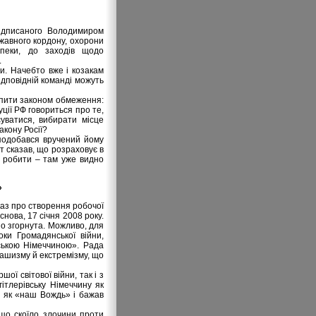
підписаного Володимиром
жавного кордону, охорони
зпеки, до заходів щодо
.
и. Начебто вже і козакам
відповідній команді можуть
іпити законом обмеження:
уції РФ говориться про те,
суватися, вибирати місце
акону Росії?
сподобався вручений йому
т сказав, що розраховує в
е робити – там уже видно
»
аз про створення робочої
снова, 17 січня 2008 року.
но згорнута. Можливо, для
ки Громадянської війни,
тською Німеччиною». Рада
фашизму й екстремізму, що
ї світової війни, так і з
ітлерівську Німеччину як
е як «наш Вождь» і бажав
що скоїло злочини проти