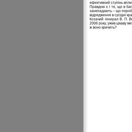
ефективний ступінь вплив
Правдою є і те, що в ба
занепадають – що пороби
відрядження в сусідні кра
Козачий генерал В. П. В
2006 року, ужив цікаву м
ж воно кричить?