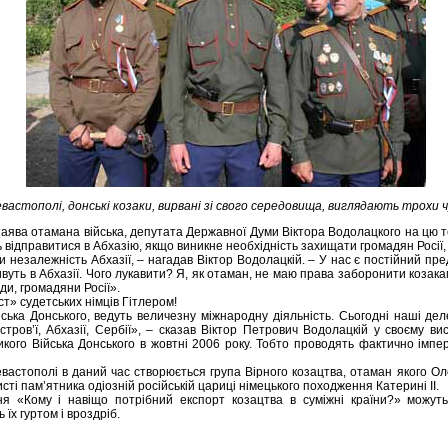
евастополi, донські козаки, вирвані зі свого середовища, виглядають трохи 
заява отамана війська, депутата Державної Думи Віктора Водолацкого на цю 
ь відправитися в Абхазію, якщо виникне необхідність захищати громадян Росії
 незалежність Абхазії, – нагадав Віктор Водолацкій. – У нас є постійний пре
вуть в Абхазії. Чого лукавити? Я, як отаман, не маю права заборонити козака
и, громадяни Росії».
ст» судетських німців Гітлером!
ська Донського, ведуть величезну міжнародну діяльність. Сьогодні наші дел
істров’ї, Абхазії, Сербії», – сказав Віктор Петрович Водолацкій у своєму ви
кого Війська Донського в жовтні 2006 року. Тобто проводять фактично імпер
вастополі в даний час створюється група Вірного козацтва, отаман якого Ол
исті пам’ятника одіозній російській цариці німецького походження Катерині ІІ.
я «Кому і навіщо потрібний експорт козацтва в суміжні країни?» можуть 
їх гуртом і вроздріб.