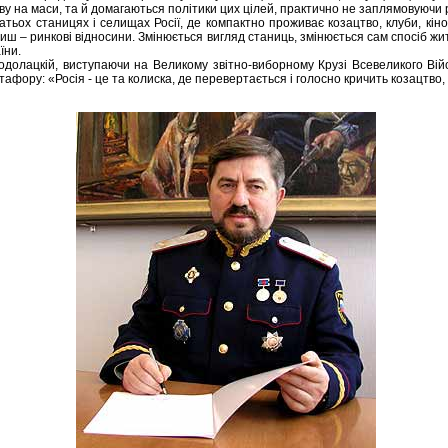
у на маси, та й домагаються політики цих цілей, практично не заплямовуючи 
гатьох станицях і селищах Росії, де компактно проживає козацтво, клуби, кін
ш – ринкові відносини. Змінюється вигляд станиць, змінюється сам спосіб жит
їни.
одолацкій, виступаючи на Великому звітно-виборному Крузі Всевеликого Вій
етафору: «Росія - це та колиска, де перевертається і голосно кричить козацтв