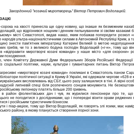
Закордонний "козачий миротворець" Віктор Петрович Водолацкій.
ЗАЦКІ
т-сорока на хвості принесла ще одну новину, що інакше як безмежним наха
одолацкій, що відрізнився нощним і денним пильнуванням зі своїми казакамі б
йському» місті Севастополі, видав наказ, яким побажав попередити розкол «
го народів ультра-націоналістичними силами в Автономній Республіці Крим, а 
ицин) знести пам’ятник імператриці Катерині Великій із метою недопущення
ких грибів, чи то з великого бодуна господін Водолацкій («г-н», тому що ві
в «відправити миротворчі козачі команди» у наше місто «для охорони» ро
там походження.
о, член Комітету Державної Думи Федеральних Зборів Російської Федерації з
з соціальної політики, науки, культури і гуманітарних питань Віктор Петр
 агресивні «миротворчі козачі команди» покликані в Севастополь паном Сар
абілізатори політичної ситуації в Криму й Україні, які одержали чергове «628
иукраїнських висловлювань від СБУ, цього разу залишилися в тіні. А вірні ос
градусній липневій спеці біля розпеченого сонцем монумента. Не безкоштов
російському легіонеру платять більше 200 гривень.
сі в район фіолентівських дач і чув, як журилися пенсіонери про те, що
 цього не погодитися з дослідниками, що і попередні візити орави ряджених 
тися і російським туристичним бізнесом.
ути і піар-акцією, тому що Віктор Водолацкій, як говорять злі язики, має нам
вського району, в якому планується створення ігорної зони.