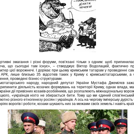
тивні змагання і різні форуми, пов’язані тільки з одним: щоб припинила
ча, що сьогодні там існує», – стверджує Віктор Водолацкій, фактично п
актер цієї ворожнечі. І дорікає при цьому кримським татарам у проведенні са
АРК, лише близько 35 відсотків таких у Криму є кримськотатарськими, а 
ення, проведені бізнес-структурами.
ькотатарського народу, народний депутат України Мустафа Джемілєв заж
 припинити діяльність козачих формувань на території Криму, однак влада, м
країни дії привізних козаків-розбійників, що розпалюють міжнаціональну ворож
цкого, «українців ніхто не збирається бити. Тому що ми єдиний слов’янський
тно різного етногенезу росіян і українців. А ось на чергову імперську дурість 
іях ворогів і роботи, козаки шукають них за межами своїх земель і навіть краї