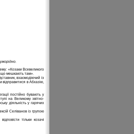
чужорідно.
тему: «Козаки Всевеликого
, що мешкають там».
дставник, взаємодіючий із
м відправитися в Абхазію,
егації постійно бувають у
ступі на Великому звітно-
ську діяльність у гарячих
ексій Селіванов із групою
відповісти тільки козачі