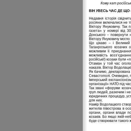
Кому кат російськ
ВІН УВЕСЬ ЧАС ДЕ ЩО –
Недавня історія свідчит
росіяни включалися не ті
Віктору Януковичу. Так 
газета» у номері від 3
Донського – повернути «
Віктору Януковичу могло
Що цікаво – і Великий 
Таганрозького козачих 
можливим її приєднання
можливість возз’єднан
російські!) козаки були 
Отаман у той час оголо
наказів. Віктор Водолацк
Як бачимо, декларована 
Севастополі. Очевидно, 
Імперський експансіонізм
організації» НАТО під ча
Так звані «форуми козач
груп людей, разючим і н
юридичних процедур, уст
для них.
Намір Водолацкого створ
жителів півострова в о
органи, органи влади п
козаків. Бо якщо якій-н
буде створювати такого ж