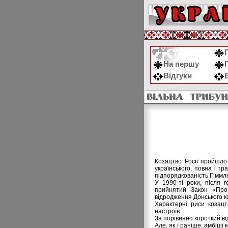
На першу
Відгуки
Козацтво Росії пройшло 
українського, повна і тр
підпорядкованість Гіммл
У 1990-ті роки, після 
прийнятий Закон «Про 
відродження Донського ко
Характерні риси козацт
настроїв.
За порівняно короткий ві
Але, як і раніше, амбіці