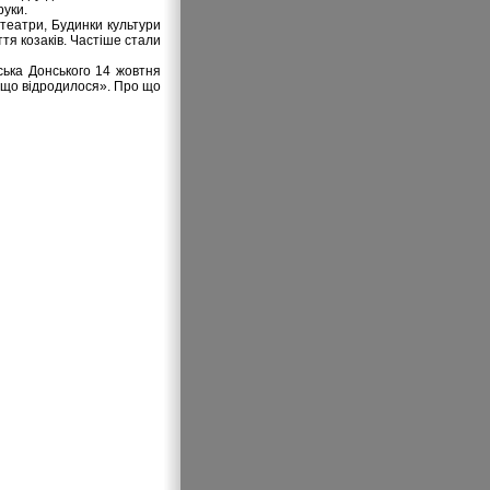
руки.
отеатри, Будинки культури
тя козаків. Частіше стали
ська Донського 14 жовтня
о, що відродилося». Про що