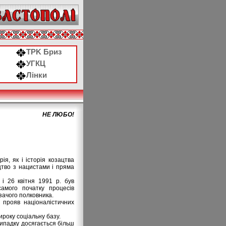
ТРK Бриз
УГКЦ
Лінки
НЕ ЛЮБО!
я, як і історія козацтва
ництво з нацистами і пряма
 і 26 квітня 1991 р. був
амого початку процесів
зачого полковника.
 прояв націоналістичних
ироку соціальну базу.
 випадку досягається більш