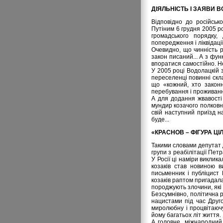
ДІЯЛЬНІСТЬ І ЗАЯВИ 
Відповідно до російськ
Путіним 6 грудня 2005 р
громадського порядку,
попередження і ліквідаці
Очевидно, що чинність 
закон писаний... А з фун
впоратися самостійно. Н
У 2005 році Водолацкій 
переселенці повинні скла
що «кожний, хто законн
перебування і проживанн
А для додання жвавості
мундир козачого полковн
свій наступний приїзд 
буде...
«КРАСНОВ – ФІГУРА Ц
Такими словами депутат
групи з реабілітації Пет
У Росії ці наміри виклик
козаків став новиною в
письменник і публіцист
козаків раптом пригадал
породжують злочини, які 
Безсумнівно, політична р
нацистами під час Друго
миролюбну і процвітаюч
йому багатьох літ життя.
А головне, міжнародний