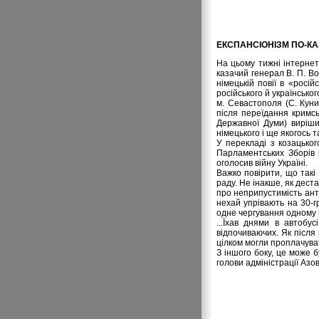
ЕКСПАНСІОНІЗМ ПО-КА
На цьому тижні інтерне
казачий генерал В. П. В
німецькій повії в «росі
російського й українсько
м. Севастополя (С. Кун
після переїдання кримсь
Державної Думи) виріши
німецького і ще якогось 
У перекладі з козацьког
Парламентських Зборів і
оголосив війну Україні.
Важко повірити, що такі
раду. Не інакше, як дест
про неприпустимість ант
нехай упрівають на 30-
одне чергування одному 
...Їхав днями в автобу
відпочиваючих. Як після
цілком могли проплачува
З іншого боку, це може б
голови адміністрації Азо