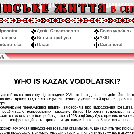
Просвіта
Дзвін Севастополя
Союз українок
Галерея
Вільна трибуна
УКІЦ
Бібліотека
Пласт
Смішного!
WHO ІS KAZAK VODOLATSKІ?
довгий шлях розвитку від середини XVІ століття до наших днів. Його історі
агічних сторінок. Підозрілою є участь козаків у денікінській армії, співробіт
еру.
горбачовської перебудовної відлиги, заговорили про відродження козацтва,
реабілітацію репресованих народів». Віктор Петрович Водолацкій із с
зацтва включився в його роботу, і вже в 1998 році йому було присвоєно чин ко
ва – конфронтаційність, прагнення до влади і, що особливо актуально –
дрізок часу рух за відродження козацтва став масовим, що свідчить про його ш
ї козаків продовжують використовувати у своїх цілях політики, тому що в цьому