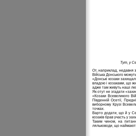
Тут, у С
От, наприклад, недавня 
Війська Донського можут
«Донські козаки захищали
владою і козаками, що жи
адже там живуть наші люд
Як отут не згадати «захи
«Козаки Всевеликого Вій
Південній Осетії, Придн
виборному Крузі Всевели
точках.
Варто додати, що й у Се
козаків брав участь у зах
Таким чином, на питанн
ляльководи, що наймають 