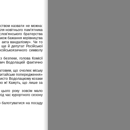
бством назвати не можна:
іля новітнього пам’ятника
слов’янського братерства
також бажання керівництва
 акта вандалізму». Чи то
н ще й депутат Російської
сійськоязичного символу
 безпеки, голова Комісії
ович Водолацкій фактично
атовим, що очолює міську
-е китайське попередження»
обисто Водолацкому козаки
но ж! Кажуть, що лише за
 цього року зовсім мало
під час курортного сезону
ір балотуватися на посаду