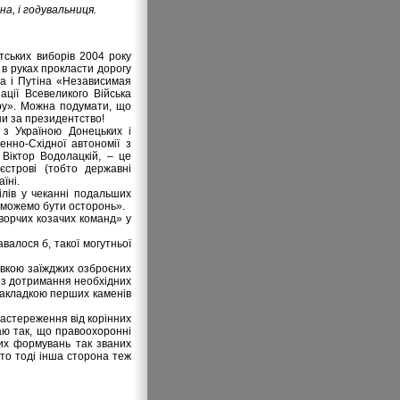
а, і годувальниця.
тських виборів 2004 року
 в руках прокласти дорогу
ча і Путіна «Независимая
ації Всевеликого Війська
иру». Можна подумати, що
ни за президентство!
 з Україною Донецьких і
енно-Східної автономії з
 Віктор Водолацкій, – це
єстрові (тобто державні
їні.
ілів у чеканні подальших
 зможемо бути осторонь».
ворчих козачих команд» у
авалося б, такої могутньої
овкою заїжджих озброєних
без дотримання необхідних
закладкою перших каменів
застереження від корінних
аю так, що правоохоронні
них формувань так званих
 то тоді інша сторона теж