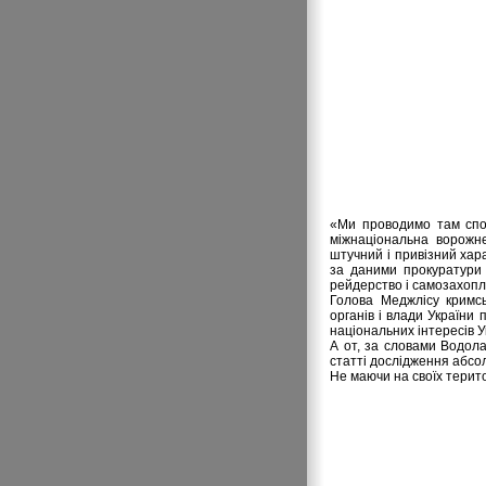
«Ми проводимо там спор
міжнаціональна ворожне
штучний і привізний хар
за даними прокуратури 
рейдерство і самозахопл
Голова Меджлісу кримс
органів і влади України
національних інтересів У
А от, за словами Водола
статті дослідження абсолю
Не маючи на своїх територ