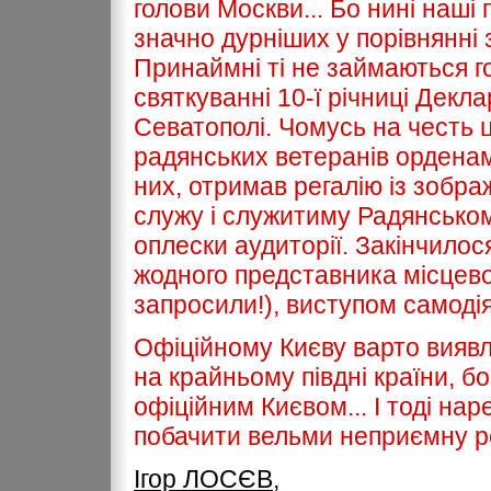
голови Москви... Бо нині наш
значно дурніших у порівнянні 
Принаймні ті не займаються го
святкуванні 10-ї річниці Декла
Севатополі. Чомусь на честь ц
радянських ветеранів ордена
них, отримав регалію із зобра
служу і служитиму Радянськом
оплески аудиторії. Закінчилос
жодного представника місцевої
запросили!), виступом самодія
Офіційному Києву варто виявл
на крайньому півдні країни, б
офіційним Києвом... І тоді на
побачити вельми неприємну ре
Ігор ЛОСЄВ,