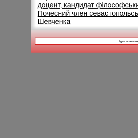
доцент, кандидат філософськи
Почесний член севастопольськ
Шевченка
Ідея та напов