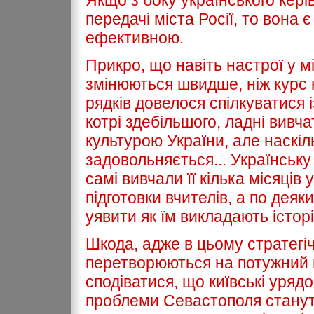
Якщо з боку українського кері
передачі міста Росії, то вона
ефективною.
Прикро, що навіть настрої у м
змінюються швидше, ніж курс 
рядків довелося спілкуватися
котрі здебільшого, ладні вивча
культурою України, але наскіл
задовольняється... Українську
самі вивчали її кілька місяців
підготовки вчителів, а по дея
уявити як їм викладають істор
Шкода, адже в цьому стратегіч
перетворюються на потужний п
сподіватися, що київські урядо
проблеми Севастополя станут