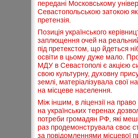
передані Московському універ
Севастопольською затокою як 
претензія.
Позиція українського керівниц
заплющення очей на реальний 
під прeтекcтом, що йдеться ні
освіти в цьому дуже мало. Про
МДУ в Севастополі є акцією с
свою культурну, духовну прису
землі, матеріалізувала свої на
на місцеве населення.
Між іншим, в ліцензії на право
на українських теренах дозво
потреби громадян РФ, які меш
раз продемонструвала своє ст
за повідомленнями місцевої п