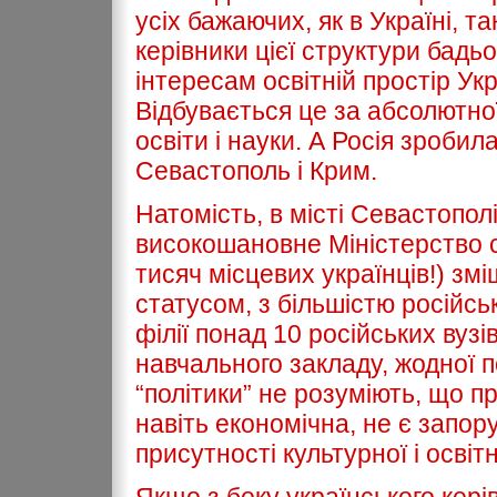
усіх бажаючих, як в Україні, та
керівники цієї структури бадь
інтересам освітній простір Укр
Відбувається це за абсолютної
освіти і науки. А Росія зробил
Севастополь і Крим.
Натомість, в місті Севастополі
високошановне Міністерство 
тисяч місцевих українців!) зм
статусом, з більшістю російсь
філії понад 10 російських вузі
навчального закладу, жодної по
“політики” не розуміють, що пр
навіть економічна, не є запору
присутності культурної і освітн