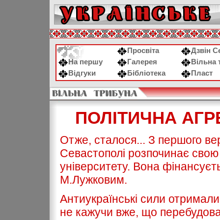
Просвіта
Дзвін С
На першу
Галерея
Вільна 
Відгуки
Бібліотека
Пласт
ПОЛІТИЧНА АГР
Отже, сталося... З першого вер
Севастополі розпочинає свою 
університету. Вона фінансуєт
М.Лужковим.
Антиукраїнські сили отримали
не кажучи вже, що перебудова