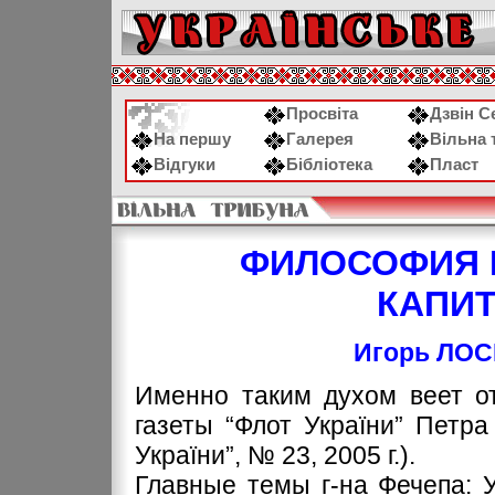
Просвіта
Дзвін С
На першу
Галерея
Вільна 
Відгуки
Бібліотека
Пласт
ФИЛОСОФИЯ 
КАПИ
Игорь ЛОСЕ
Именно таким духом веет от
газеты “Флот України” Петр
України”, № 23, 2005 г.).
Главные темы г-на Фечепа: У