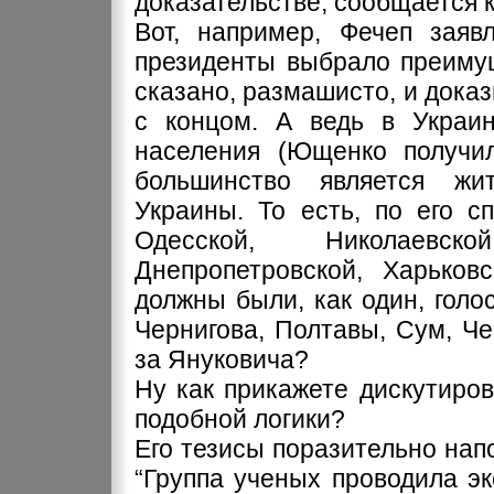
доказательстве, сообщается к
Вот, например, Фечеп заяв
президенты выбрало преимущ
сказано, размашисто, и доказ
с концом. А ведь в Украи
населения (Ющенко получи
большинство является жит
Украины. То есть, по его с
Одесской, Николаевско
Днепропетровской, Харьковс
должны были, как один, голо
Чернигова, Полтавы, Сум, Ч
за Януковича?
Ну как прикажете дискутиро
подобной логики?
Его тезисы поразительно нап
“Группа ученых проводила э