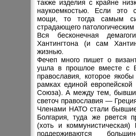
также изделия с крайне низ
наукоемкостью. Если это с
мощи, то тогда самым си
страдающего патологическим
Вся бесконечная демаго
Хантингтона (и сам Хантин
жизнью.
Фечеп много пишет о визант
ушла в прошлое вместе с В
православия, которое якоб
рамках единой европейской 
Союза). А между тем, бывши
светоч православия — Греци
Членами НАТО стали бывшие
Болгария, туда же рвется п
(хоть и коммунистическая)
поддерживаются большинс