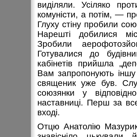
виділяли. Усіляко прот
комуністи, а потім, — п
Глуху стіну пробили сою
Нарешті добилися міс
Зробили аерофотозйо
Готувалися до будівн
кабінетів прийшла „де
Вам запропонують іншу 
священик уже був. Сл
союзянки у відповідн
наставниці. Перш за вс
вході.
Отцю Анатолію Мазурику
знавісніло цькували