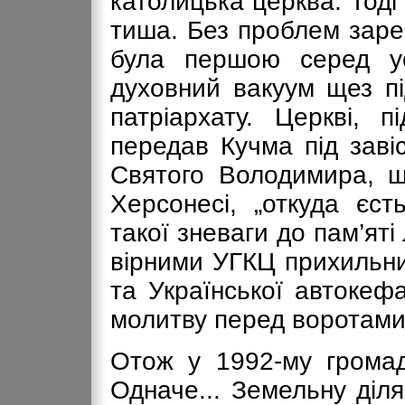
католицька церква. Тоді
тиша. Без проблем заре
була першою серед ус
духовний вакуум щез п
патріархату. Церкві, п
передав Кучма під заві
Святого Володимира, 
Херсонесі, „откуда єс
такої зневаги до пам’ят
вірними УГКЦ прихильни
та Української автокеф
молитву перед воротами 
Отож у 1992-му громад
Одначе... Земельну діл