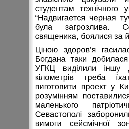
студентам технічного у
“Надвигается черная туч
була загрозлива. С
священика, боялися за й
Ціною здоров’я гасилас
Богдана таки добилася 
УГКЦ виділили іншу д
кілометрів треба їх
виготовити проект у Ки
розумінням поставилис
маленького патріот
Севастополі заборонил
вимоги сейсмічної зо