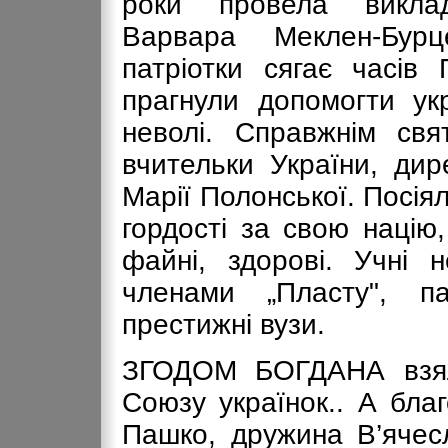
роки провела виклад
Варвара Меклен-Бурц
патріотки сягає часів
прагнули допомогти ук
неволі. Справжнім свя
вчительки України, ди
Марії Полонської. Посія
гордості за свою націю,
файні, здорові. Учні 
членами „Пласту", па
престижні вузи.
ЗГОДОМ БОГДАНА взяла
Союзу українок.. А бла
Пашко, дружина В’ячес