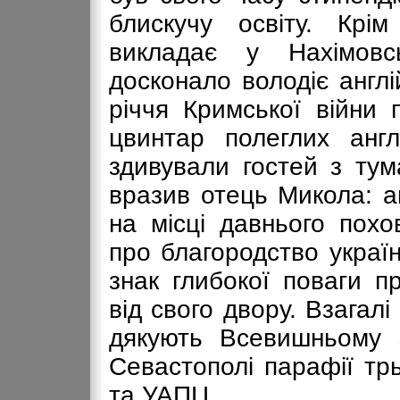
блискучу освіту. Крім
викладає у Нахімовсь
досконало володіє англі
річчя Кримської війни
цвинтар полеглих англ
здивували гостей з тум
вразив отець Микола: а
на місці давнього похо
про благородство украї
знак глибокої поваги п
від свого двору. Взагалі
дякують Всевишньому 
Севастополі парафії т
та УАПЦ.