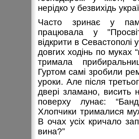
нерідко у безвихідь укра
Часто зринає у пам’
працювала у "Просвіт
відкрити в Севастополі у
довгих ходінь по муках “
тримала прибиральни
Гуртом самі зробили рем
уроки. Але після третьог
двері зламано, висить н
поверху лунає: “Банд
Хлопчики трималися муж
В очах усіх кричало за
вина?”