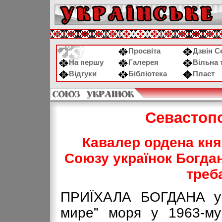
Просвіта
Дзвін С
На першу
Галерея
Вільна 
Відгуки
Бібліотека
Пласт
Севастоп
Кавалер ордена княг
Союзу українок Богдан
треб
ПРИЇХАЛА БОГДАНА у м
мире” моря у 1963-му