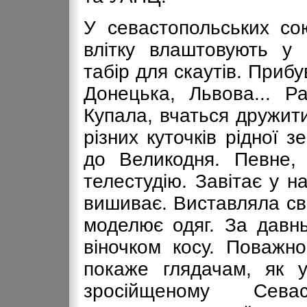
У севастопольських со
влітку влаштовують у 
табір для скаутів. Приб
Донецька, Львова... Р
Купала, вчаться дружити
різних куточків рідної 
до Великодня. Певне, 
телестудію. Завітає у н
вишиває. Виставляла св
моделює одяг. За давнь
віночком косу. Поважн
покаже глядачам, як 
зросійщеному Сева