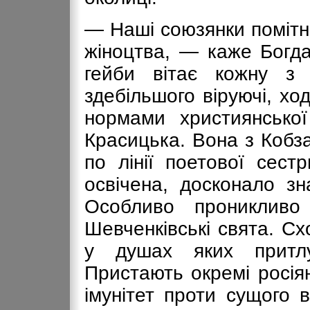
— Наші союзянки помітн
жіноцтва, — каже Богда
гейби вітає кожну з
здебільшого віруючі, хо
нормами християнсько
Красицька. Вона з Кобз
по лінії поетової сест
освічена, досконало зн
Особливо проникливо
Шевченківські свята. Схо
у душах яких притлу
Пристають окремі росія
імунітет проти сущого 