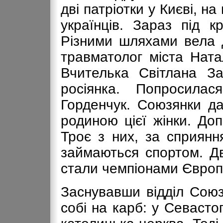
дві патріотки у Києві, н
українців. Зараз під к
Різними шляхами вела 
травматолог міста Ната
Вчителька Світлана З
росіянка. Попросил
Горденчук. Союзянки д
родиною цієї жінки. До
Троє з них, за сприянн
займаються спортом. Д
стали чемпіонами Європ
Заснувавши відділ Союз
собі на карб: у Севасто