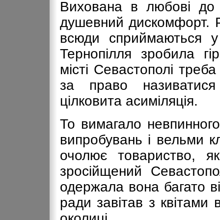
Вихована в любові до 
душевний дискомфорт. Р
всюди сприймаються у 
Тернопілля зробила гір
місті Севастополі треба
за право називатися
цілковита асиміляція.
То вимагало невпинного
випробувань і вельми к
очолює товариство, я
зросійщений Севастопо
одержала вона багато ві
ради завітав з квітами
околиці.