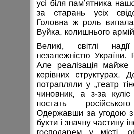
усі біля пам’ятника на
за старань усіх свід
Головна ж роль випала
Вуйка, колишнього армій
Великі, світлі над
незалежністю України. 
Але реалізація майже 
керівних структурах. Д
потрапляли у „театр ті
чиновник, а з-за кулі
постать російськог
Одержавши за угодою з 
бухти і значну частину і
господарем у місті, 