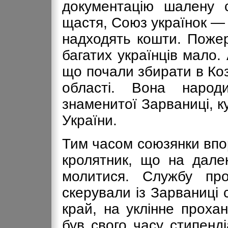
документацію шалену с
щастя, Союз українок — о
надходять кошти. Пожер
багатих українців мало.
що почали збирати в Коз
області. Вона народ
знаменитої Зарваниці, к
України.
Тим часом союзянки впо
кролятник, що на далек
молитися. Службу пр
скерували із Зарваниці 
край, на уклінне проха
був свого часу стипенд