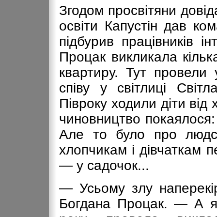
Згодом просвітяни довід
освіти Капустін дав ко
підбурив працівників і
Процак викликала кілька
квартиру. Тут провели 
співу у світлиці Світл
Півроку ходили діти від 
чиновництво покаялося:
Але то було про людс
хлопчикам і дівчаткам пе
— у садочок...
— Усьому злу наперекі
Богдана Процак. — А як