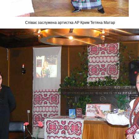
Співає заслужена артистка АР Крим Тетяна Матар