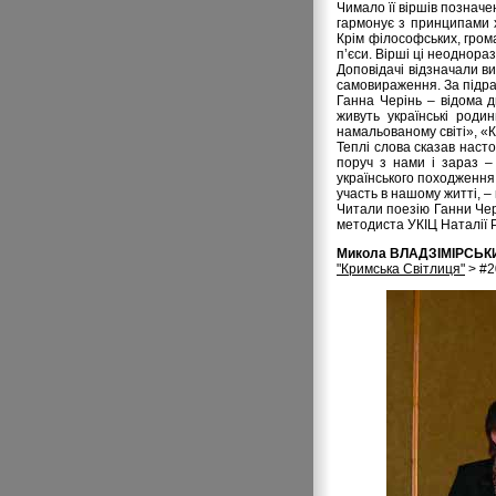
Чимало її віршів познач
гармонує з принципами х
Крім філософських, грома
п’єси. Вірші ці неоднора
Доповідачі відзначали в
самовираження. За підра
Ганна Черінь – відома д
живуть українські родин
намальованому світі», «К
Теплі слова сказав наст
поруч з нами і зараз –
українського походження. 
участь в нашому житті, –
Читали поезію Ганни Чері
методиста УКІЦ Наталії 
Микола ВЛАДЗІМІРСЬК
"Кримська Свiтлиця"
> #2