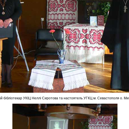
й бібліотекар УКІЦ Неллі Сиротова та настоятель УГКЦ м. Севастополя о. Ми