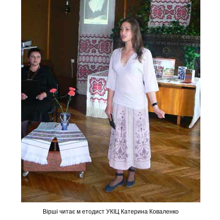
Вірші читає м етодист УКІЦ Катерина Коваленко