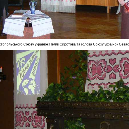
стопольського Союзу українок Неллі Сиротова та голова Союзу українок Сева