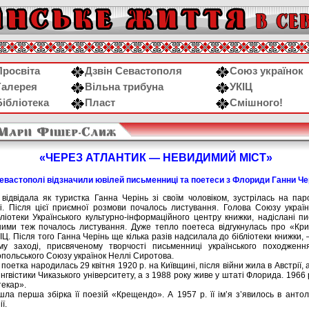
Просвіта
Дзвін Севастополя
Союз українок
Галерея
Вільна трибуна
УКІЦ
Бібліотека
Пласт
Смішного!
«ЧЕРЕЗ АТЛАНТИК — НЕВИДИМИЙ МІСТ»
евастополі відзначили ювілей письменниці та поетеси з Флориди Ганни Че
відвідала як туристка Ганна Черінь зі своїм чоловіком, зустрілась на па
сті. Після цієї приємної розмови почалось листування. Голова Союзу укра
іотеки Українського культурно-інформаційного центру книжки, надіслані пи
ними теж почалось листування. Дуже тепло поетеса відгукнулась про «К
ІЦ. Після того Ганна Черінь ще кілька разів надсилала до бібліотеки книжки,
ому заході, присвяченому творчості письменниці українського походження
опольського Союзу українок Неллі Сиротова.
оетка народилась 29 квітня 1920 р. на Київщині, після війни жила в Австрії, 
інгвістики Чиказького університету, а з 1988 року живе у штаті Флорида. 1966
текар».
ла перша збірка її поезій «Крещендо». А 1957 р. її ім’я з’явилось в антолог
ї.