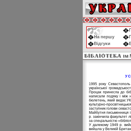
На першу
Відгуки
У С
1995 року Севастополь 
української громадсько
Процак принесла до бібл
написали подяку і між 
бюлетень, який видає УК
культурно-просвітницьк
заступник голови севаст
Майбутня письменниця і п
р. закінчила факультет л
за спеціальністю «бібліо
У далекому 1949 р. вийш
вийшла у Великій Британі