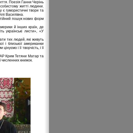
иття. Поезія Ганни Черінь
 особистому житті людини.
ку є гумористичні твори та
ллі Василівна.
остійний пошук нових форм
мерики й інших країн, де
ть українські листи», «У
ати тих людей, які живуть
ї і близької американки
нуємо і її творчість, і її
и АР Крим Тетяни Матар та
ї численних книжок.