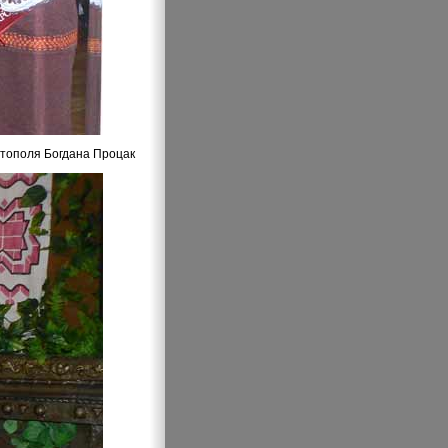
стополя Богдана Процак