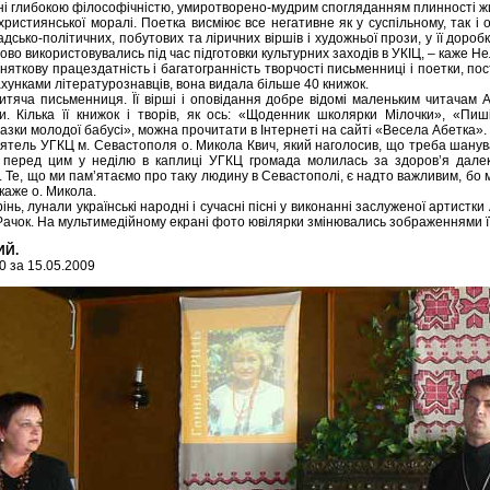
ені глибокою філософічністю, умиротворено-мудрим спогляданням плинності ж
ристиянської моралі. Поетка висміює все негативне як у суспільному, так і
дсько-політичних, побутових та ліричних віршів і художньої прози, у її дороб
зово використовувались під час підготовки культурних заходів в УКІЦ, – каже Не
иняткову працездатність і багатогранність творчості письменниці і поетки, п
хунками літературознавців, вона видала більше 40 книжок.
итяча письменниця. Її вірші і оповідання добре відомі маленьким читачам А
и. Кілька її книжок і творів, як ось: «Щоденник школярки Мілочки», «Пиші
азки молодої бабусі», можна прочитати в Інтернеті на сайті «Весела Абетка».
оятель УГКЦ м. Севастополя о. Микола Квич, який наголосив, що треба шанув
 перед цим у неділю в каплиці УГКЦ громада молилась за здоров’я далеко
Те, що ми пам’ятаємо про таку людину в Севастополі, є надто важливим, бо ми ці
 каже о. Микола.
нь, лунали українські народні і сучасні пісні у виконанні заслуженої артистк
Рачок. На мультимедійному екрані фото ювілярки змінювались зображеннями ї
ИЙ.
0 за 15.05.2009