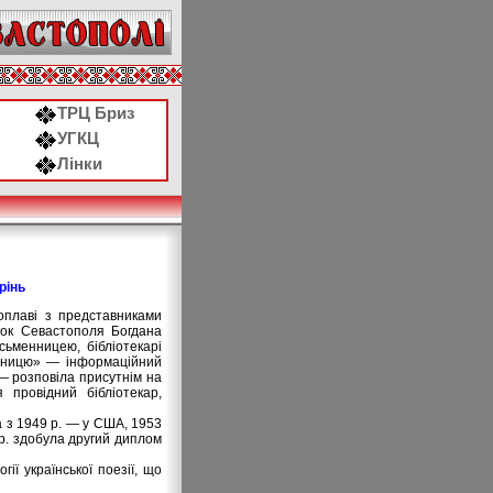
ТРЦ Бриз
УГКЦ
Лінки
рінь
роплаві з представниками
їнок Севастополя Богдана
сьменницею, бібліотекарі
риницю» — інформаційний
 — розповіла присутнім на
 провідний бібліотекар,
а з 1949 р. — у США, 1953
 р. здобула другий диплом
ії української поезії, що