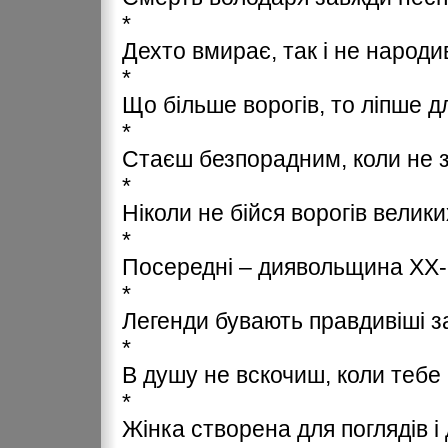
*
Дехто вмирає, так і не народ
*
Що більше ворогів, то ліпше д
*
Стаєш безпорадним, коли не з
*
Ніколи не бійся ворогів велики
*
Посередні – диявольщина ХХ-г
*
Легенди бувають правдивіші за
*
В душу не вскочиш, коли тебе 
*
Жінка створена для поглядів і 