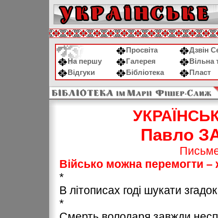
Просвіта
Дзвін С
На першу
Галерея
Вільна 
Відгуки
Бібліотека
Пласт
УКРАЇНСЬ
Павло З
Письмен
Військо можна перемогти – 
*
В літописах годі шукати згадо
*
Смерть володаря завжди несп