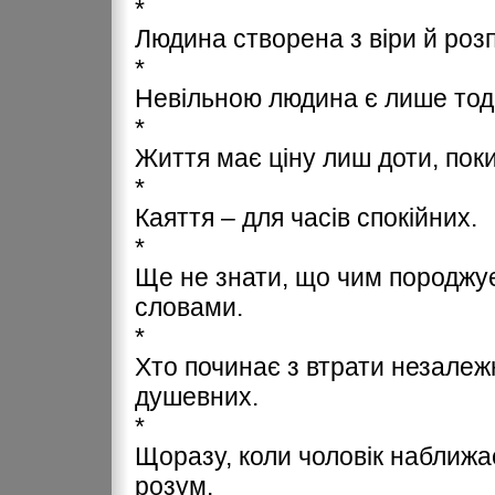
*
Людина створена з віри й розп
*
Невільною людина є лише тоді
*
Життя має ціну лиш доти, поки
*
Каяття – для часів спокійних.
*
Ще не знати, що чим породжуєт
словами.
*
Хто починає з втрати незалеж
душевних.
*
Щоразу, коли чоловік наближа
розум.