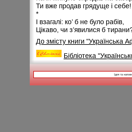
Ти вже продав грядуще і себе!
*
І взагалі: ко’ б не було рабів,
Цікаво, чи з’явилися б тирани
До змісту книги "Українська 
Бібліотека "Українськ
Ідея та напов