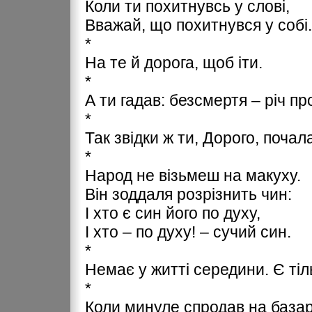
Коли ти похитнувсь у слові,
Вважай, що похитнувся у собі.
*
На те й дорога, щоб іти.
*
А ти гадав: безсмертя – річ п
*
Так звідки ж ти, Дорого, почал
*
Народ не візьмеш на макуху.
Він зоддаля розрізнить чин:
І хто є син його по духу,
І хто – по духу! – сучий син.
*
Немає у житті середини. Є тіл
*
Коли минуле спродав на базар