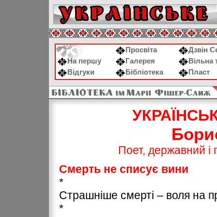
Просвіта
Дзвін С
На першу
Галерея
Вільна 
Відгуки
Бібліотека
Пласт
УКРАЇНСЬ
Бори
Поет, державний і 
Смерть не списує вини
*
Страшніше смерті – воля на пр
*