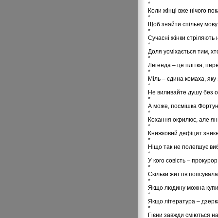
*
Коли жінці вже нічого по
*
Щоб знайти спільну мову 
*
Сучасні жінки стріляють н
*
Доля усміхається тим, хт
*
Легенда – це плітка, пер
*
Міль – єдина комаха, яку
*
Не виливайте душу без о
*
А може, посмішка Фортуни
*
Кохання окрилює, але ян
*
Книжковий дефіцит зникне
*
Ніщо так не полегшує вибі
*
У кого совість – прокурор,
*
Скільки життів попсувала
*
Якщо людину можна купити
*
Якщо література – дзерка
*
Гієни завжди сміються на