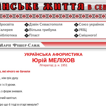
Просвіта
Дзвін Севастополя
Союз українок
Галерея
Вільна трибуна
УКІЦ
Бібліотека
Пласт
Смішного!
УКРАЇНСЬКА АФОРИСТИКА
Юрій МЕЛІХОВ
Літератор; р. н. 1951
, які нічого не бачили
 ніж гріх духу.
і є її уроки.
 з форм зневаги.
рчий капітал.
ро що б тоді в отарі мекали?