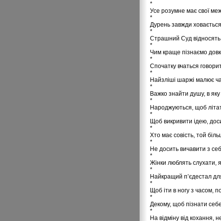
*
Усе розумне має свої меж
*
Дурень завжди ховається
*
Страшний Суд відносять 
*
Чим краще пізнаємо довк
*
Спочатку вчаться говорит
*
Найзліші шаржі малює ча
*
Важко знайти душу, в яку
*
Народжуються, щоб літат
*
Щоб викривити ідею, досит
*
Хто має совість, той біль
*
Не досить вичавити з се
*
Жінки люблять слухати, 
*
Найкращий п’єдестал для 
*
Щоб іти в ногу з часом, по
*
Декому, щоб пізнати себе
*
На відміну від кохання, 