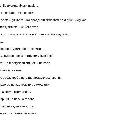
і. Безмежна тільки дурість.
 за незаперечні факти.
до майбутнього. Насправді він виявився розтягненим у часі.
ілля, тим менше його стає.
и, потім мовчати, але ніхто не вчиться слухати.
с.
 ще не ступала нога людини.
и; вміння повзати приходить пізніше.
ь не відступати від неї ні на крок.
ш нічого не має.
бе раба, треба його ще працевлаштувати.
якщо це не заважає їм розмовляти.
бюсту – стрункі ноги.
трібні не ноги, а голова.
, досить здати аналізи.
ненависть завжди взаємна.