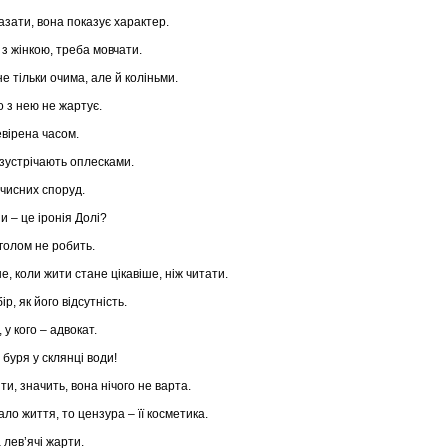
казати, вона показує характер.
з жінкою, треба мовчати.
е тільки очима, але й коліньми.
о з нею не жартує.
евірена часом.
 зустрічають оплесками.
чисних споруд.
 – це іронія Долі?
голом не робить.
, коли жити стане цікавіше, ніж читати.
р, як його відсутність.
 у кого – адвокат.
 буря у склянці води!
, значить, вона нічого не варта.
ло життя, то цензура – її косметика.
 лев’ячі жарти.