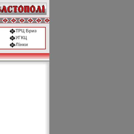
ТРЦ Бриз
УГКЦ
Лінки