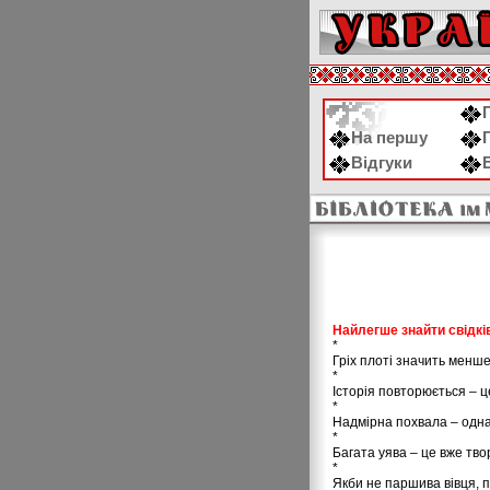
На першу
Відгуки
Найлегше знайти свідків
*
Гріх плоті значить менше,
*
Історія повторюється – це 
*
Надмірна похвала – одна
*
Багата уява – це вже тво
*
Якби не паршива вівця, п