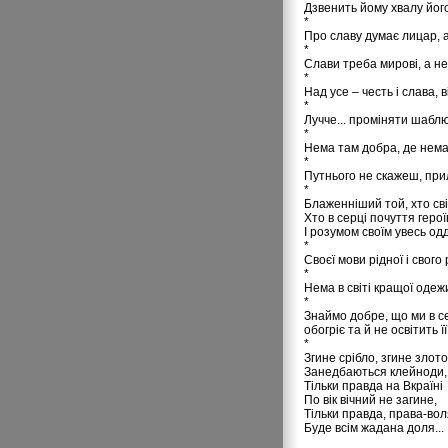
Дзвенить йому хвалу йог
*
Про славу думає лицар, а
*
Слави треба мирові, а не
*
Над усе – честь і слава, 
*
Лучче... проміняти шаблю
*
Нема там добра, де нема
*
Путнього не скажеш, при
*
Блаженніший той, хто св
Хто в серці почуття герої
І розумом своїм увесь одд
*
Своєї мови рідної і свог
*
Нема в світі кращої одеж
*
Знаймо добре, що ми в себе
обогріє та й не освітить її
*
Згине срібло, згине злото
Занедбаються клейноди,
Тільки правда на Вкраїні
По вік вічний не загине,
Тільки правда, права-вол
Буде всім жадана доля...