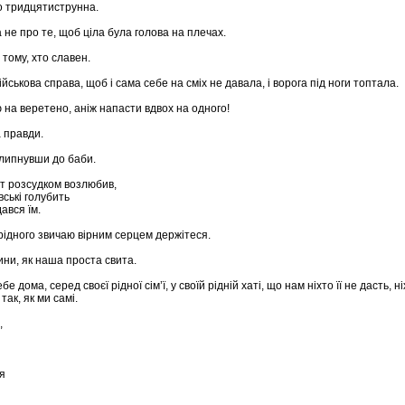
о тридцятиструнна.
 не про те, щоб ціла була голова на плечах.
 тому, хто славен.
військова справа, щоб і сама себе на сміх не давала, і ворога під ноги топтала.
 на веретено, аніж напасти вдвох на одного!
 правди.
липнувши до баби.
іт розсудком возлюбив,
вські голубить
ався їм.
о рідного звичаю вірним серцем держітеся.
ини, як наша проста свита.
 дома, серед своєї рідної сім’ї, у своїй рідній хаті, що нам ніхто її не дасть, ні
 так, як ми самі.
,
я