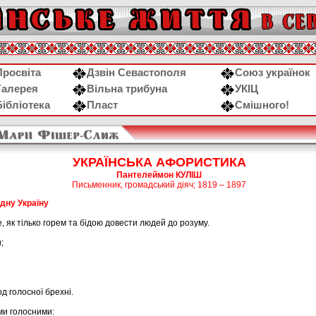
Просвіта
Дзвін Севастополя
Союз українок
Галерея
Вільна трибуна
УКІЦ
Бібліотека
Пласт
Смішного!
УКРАЇНСЬКА АФОРИСТИКА
Пантелеймон КУЛІШ
Письменник, громадський діяч; 1819 – 1897
дну Україну
, як тілько горем та бідою довести людей до розуму.
;
д голосної брехні.
ми голосними: