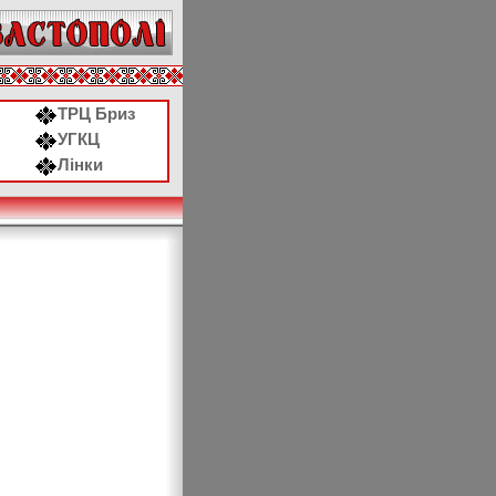
ТРЦ Бриз
УГКЦ
Лінки