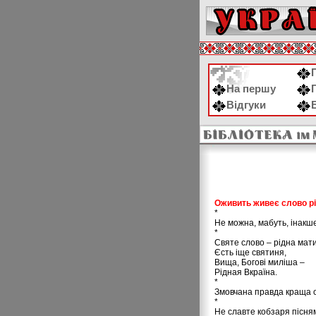
На першу
Відгуки
Оживить живеє слово рі
*
Не можна, мабуть, інакше
*
Святе слово – рідна мати
Єсть іще святиня,
Вища, Богові миліша –
Рідная Вкраїна.
*
Змовчана правда краща о
*
Не славте кобзаря пісня